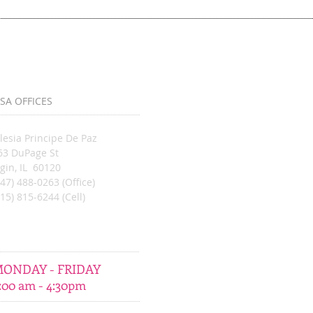
SA OFFICES
glesia Principe De Paz
63 DuPage St
lgin, IL 60120
847) 488-0263 (Office)
815) 815-6244 (Cell)
ONDAY - FRIDAY
:00 am - 4:30pm