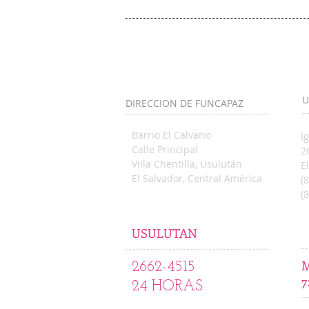
U
DIRECCION DE FUNCAPAZ
Barrio El Calvario
I
Calle Principal
2
Villa Chentilla, Usulután
E
El Salvador, Central América
(
(
admin@funcapaz.org
USULUTAN
M
2662-4515
7
24 HORAS