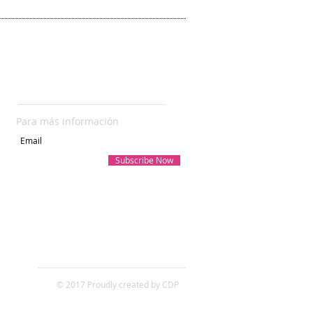
SUBSCRIBETE
Para más información
Subscribe Now
© 2017 Proudly created by CDP